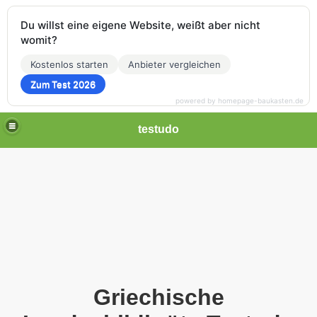
Du willst eine eigene Website, weißt aber nicht
womit?
Kostenlos starten
Anbieter vergleichen
Zum Test 2026
powered by homepage-baukasten.de
google-site-verification=D2bC-
testudo
XrltvL3D4zLX4jYTVHxqfSsRHtlI79R_iTRWa0
Griechische